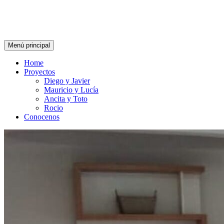
Menú principal
Home
Proyectos
Diego y Javier
Mauricio y Lucía
Ancita y Toto
Rocio
Conocenos